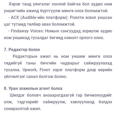
Хэрэв танд уянгалаг хоолой байгаа бол аудио ном
уншигчийн ажилд бүртгүүлж мөнгө олох боломжтой.
- ACX (Audible-ийн платформ): Роялти эсвэл уншсан
цаг тутамд төлбөр авах боломжтой.
- Findaway Voices: Номын сангуудад зориулж аудио
ном уншихад тусалдаг бөгөөд нэмэлт орлого олно.
7. Редактор болох
Редакторын ажил нь ном уншиж мөнгө олох
төдийгүй таны бичгийн чадварыг сайжруулахад
тусална. Upwork, Fiverr зэрэг платформ дээр өөрийн
үйлчилгээг санал болгож болно.
8. Уран зохиолын агент болох
Шилдэг боловч анзаарагдаагүй гар бичмэлүүдийг
олж, тэдгээрийг сайжруулж, хэвлүүлэхэд бэлдэх
сонирхолтой ажил.