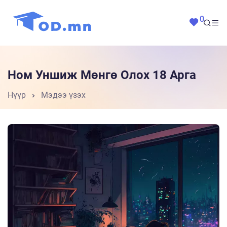
0
Ном Уншиж Мөнгө Олох 18 Арга
Нүүр
Мэдээ үзэх