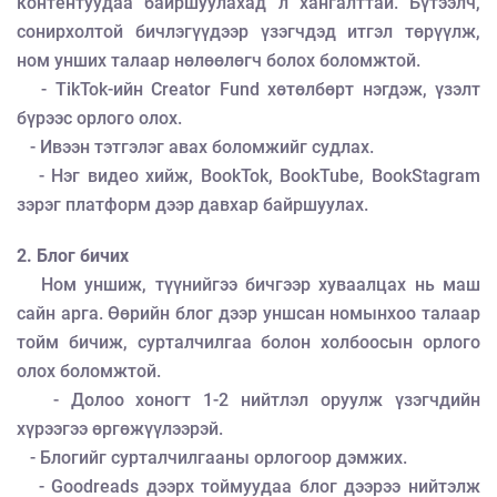
контентуудаа байршуулахад л хангалттай. Бүтээлч,
сонирхолтой бичлэгүүдээр үзэгчдэд итгэл төрүүлж,
ном унших талаар нөлөөлөгч болох боломжтой.
- TikTok-ийн Creator Fund хөтөлбөрт нэгдэж, үзэлт
бүрээс орлого олох.
- Ивээн тэтгэлэг авах боломжийг судлах.
- Нэг видео хийж, BookTok, BookTube, BookStagram
зэрэг платформ дээр давхар байршуулах.
2. Блог бичих
Ном уншиж, түүнийгээ бичгээр хуваалцах нь маш
сайн арга. Өөрийн блог дээр уншсан номынхоо талаар
тойм бичиж, сурталчилгаа болон холбоосын орлого
олох боломжтой.
- Долоо хоногт 1-2 нийтлэл оруулж үзэгчдийн
хүрээгээ өргөжүүлээрэй.
- Блогийг сурталчилгааны орлогоор дэмжих.
- Goodreads дээрх тоймуудаа блог дээрээ нийтэлж