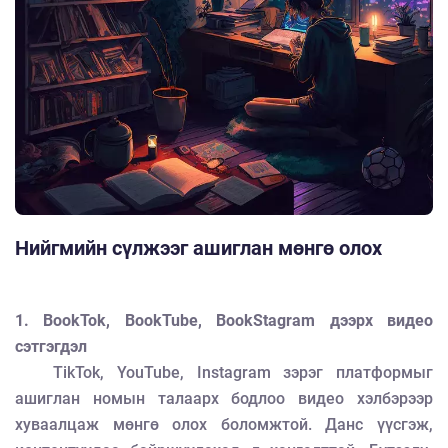
Нийгмийн сүлжээг ашиглан мөнгө олох
1. BookTok, BookTube, BookStagram дээрх видео
сэтгэгдэл
TikTok, YouTube, Instagram зэрэг платформыг
ашиглан номын талаарх бодлоо видео хэлбэрээр
хуваалцаж мөнгө олох боломжтой. Данс үүсгэж,