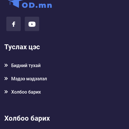
Таны тархи яагаад таныг хуурдаг
вэ?
2024-11-21
Таныг хязгааргүй аз жаргалтай
Туслах цэс
болгох 7 баримт
2024-11-21
Бидний тухай
Ном Уншиж Мөнгө Олох 18 Арга
Мэдээ мэдээлэл
2024-11-20
Холбоо барих
Бат бөх харилцааны 25 чадвар
2024-11-20
Холбоо барих
Гэрээсээ хурдан $1000 хүртэл орлого