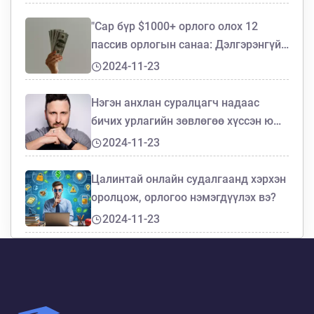
"Сар бүр $1000+ орлого олох 12
пассив орлогын санаа: Дэлгэрэнгүй
гарын авлага"
2024-11-23
Нэгэн анхлан суралцагч надаас
бичих урлагийн зөвлөгөө хүссэн юм.
Тэгээд би түүнд ийн хариулав.
2024-11-23
Цалинтай онлайн судалгаанд хэрхэн
оролцож, орлогоо нэмэгдүүлэх вэ?
2024-11-23
YouTuber-үүдийн нийтлэг тулгардаг
зовлон, бэрхшээл
2024-11-21