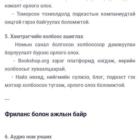
нэмэлт орлого олох.
- Томорсон тохиолдолд подкастын компаниудтай
онцгой гэрээ байгуулах боломжтой.
5. Хамтрагчийн холбоос ашиглах
Номын санал болгосон холбоосоор дамжуулан
борлуулалт бүрээс орлого олох.
- Bookshop.org зэрэг платформд нэгдэж, өөрийн
холбоосыг хуваалцаарай.
- Найз нөхөд, нийгмийн сүлжээ, блог, подкаст гэх
мэтээр холбоосоо түгээж, орлого олох боломжтой.
---
Фриланс болон ажлын байр
6. Аудио ном унших