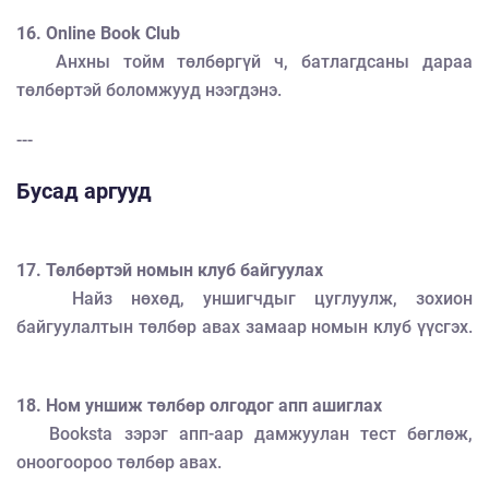
16. Online Book Club
Анхны тойм төлбөргүй ч, батлагдсаны дараа
төлбөртэй боломжууд нээгдэнэ.
---
Бусад аргууд
17. Төлбөртэй номын клуб байгуулах
Найз нөхөд, уншигчдыг цуглуулж, зохион
байгуулалтын төлбөр авах замаар номын клуб үүсгэх.
18. Ном уншиж төлбөр олгодог апп ашиглах
Booksta зэрэг апп-аар дамжуулан тест бөглөж,
оноогоороо төлбөр авах.