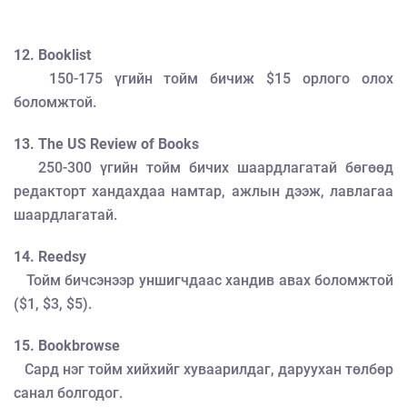
12. Booklist
150-175 үгийн тойм бичиж $15 орлого олох
боломжтой.
13. The US Review of Books
250-300 үгийн тойм бичих шаардлагатай бөгөөд
редакторт хандахдаа намтар, ажлын дээж, лавлагаа
шаардлагатай.
14. Reedsy
Тойм бичсэнээр уншигчдаас хандив авах боломжтой
($1, $3, $5).
15. Bookbrowse
Сард нэг тойм хийхийг хуваарилдаг, даруухан төлбөр
санал болгодог.