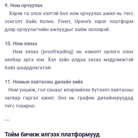
9. Ном орчуулах
Хэрэв та олон хэлтэй бол ном орчуулах ажил нь төгс
сонголт байх болно. Fiverr, Upwork зэрэг платформ
дээр орчуулагчийн ажлуудыг хайж эхлээрэй.
10. Ном хянах
Ном хянах (proofreading) нь нэмэлт орлого олох
хялбар арга юм. Хэл зүйн алдаа засах мэдрэмжтэй
байх шаардлагатай.
11. Номын хавтасны дизайн хийх
Ном уншиж, гол санааг илэрхийлэх бүтээлч хавтасны
загвар гаргах ажил. Энэ нь график дизайнеруудад
төгс тохирно.
---
Тойм бичиж илгээх платформууд