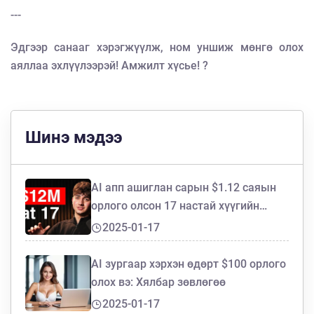
---
Эдгээр санааг хэрэгжүүлж, ном уншиж мөнгө олох
аяллаа эхлүүлээрэй! Амжилт хүсье! ?
Шинэ мэдээ
AI апп ашиглан сарын $1.12 саяын
орлого олсон 17 настай хүүгийн
стратеги
2025-01-17
AI зургаар хэрхэн өдөрт $100 орлого
олох вэ: Хялбар зөвлөгөө
2025-01-17