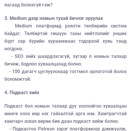
яагаад болохгүй гэж?
3. Medium дээр номын тухай бичлэг оруулах
Medium платформд роялти төлбөрийн систем
байдаг. Төлбөртэй гишүүн таны нийтлэлийг унших
бүрт сар бүрийн хураамжаас тодорхой хувь танд
ногдоно.
- SEO хийх шаардлагагүй, зүгээр л номын талаар
бичиж, бодлоо хуваалцахад болно.
- 100 дагагч цуглуулснаар тогтмол орлоготой болох
боломжтой.
4. Подкаст хийх
Подкаст бол номын талаар дуу хоолойгоо хуваалцан
мөнгө олох өөр нэг гайхалтай арга юм. Хамтрагчтай
хамтарч эсвэл өөрөө бие даан подкаст хийж болно.
- Подкастоо Patreon зэрэг платформоор дэмжүүлж,